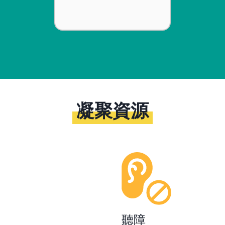
凝聚資源
聽障