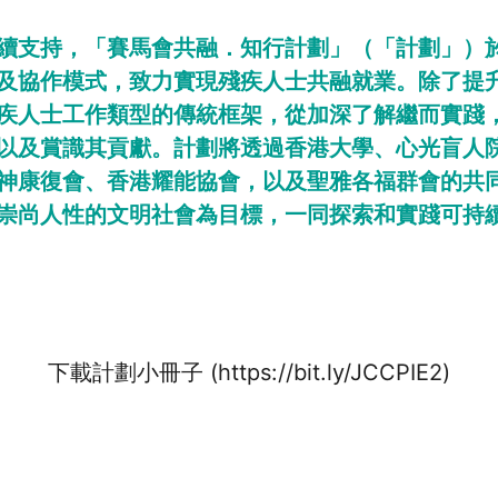
續支持，「賽馬會共融．知行計劃」（「計劃」）於
及協作模式，致力實現殘疾人士共融就業。除了提
疾人士工作類型的傳統框架，從加深了解繼而實踐
以及賞識其貢獻。計劃將透過香港大學、心光盲人
神康復會、香港耀能協會，以及聖雅各福群會的共
崇尚人性的文明社會為目標，一同探索和實踐可持
下載計劃小冊子 (https://bit.ly/JCCPIE2)