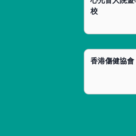
心光盲人院暨
校
香港傷健協會