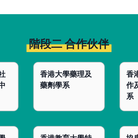
階段二 合作伙伴
社
香港大學藥理及
香
中
藥劑學系
作
系