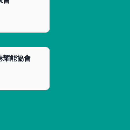
康會
港耀能協會