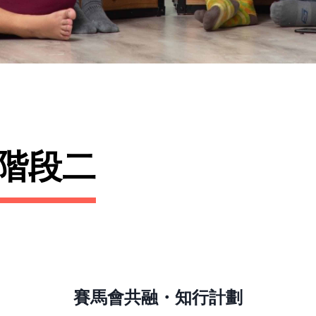
階段二
賽馬會共融・知行計劃